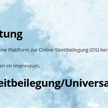
htung
ne Plattform zur Online-Streitbeilegung (OS) bere
r
.
ben im Impressum.
it­beilegung/Universa