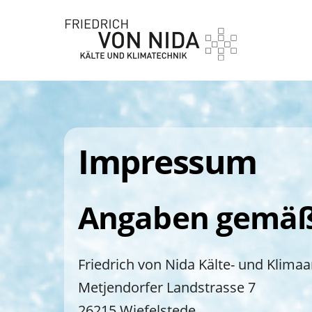
Skip
to
content
Impressum
Angaben gemäß
Friedrich von Nida Kälte- und Klim
Metjendorfer Landstrasse 7
26215 Wiefelstede