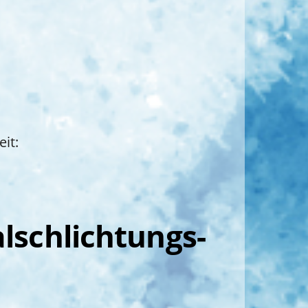
it:
l­schlichtungs­