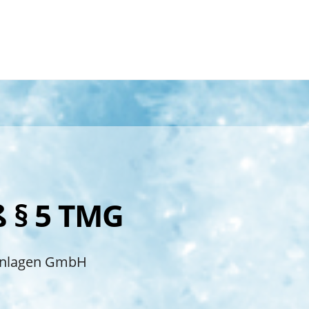
Back
To
Top
 § 5 TMG
aanlagen GmbH